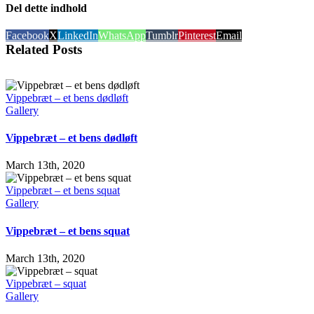
Del dette indhold
Facebook
X
LinkedIn
WhatsApp
Tumblr
Pinterest
Email
Related Posts
Vippebræt – et bens dødløft
Gallery
Vippebræt – et bens dødløft
March 13th, 2020
Vippebræt – et bens squat
Gallery
Vippebræt – et bens squat
March 13th, 2020
Vippebræt – squat
Gallery