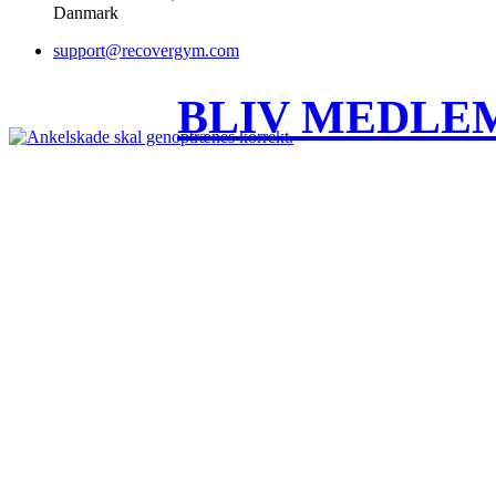
Danmark
support@recovergym.com
BLIV MEDLE