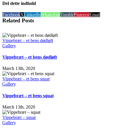
Del dette indhold
Facebook
X
LinkedIn
WhatsApp
Tumblr
Pinterest
Email
Related Posts
Vippebræt – et bens dødløft
Gallery
Vippebræt – et bens dødløft
March 13th, 2020
Vippebræt – et bens squat
Gallery
Vippebræt – et bens squat
March 13th, 2020
Vippebræt – squat
Gallery