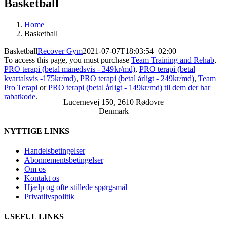
Basketball
Home
Basketball
Basketball
Recover Gym
2021-07-07T18:03:54+02:00
To access this page, you must purchase
Team Training and Rehab
,
PRO terapi (betal månedsvis - 349kr/md)
,
PRO terapi (betal
kvartalsvis -175kr/md)
,
PRO terapi (betal årligt - 249kr/md)
,
Team
Pro Terapi
or
PRO terapi (betal årligt - 149kr/md) til dem der har
rabatkode
.
Lucernevej 150, 2610 Rødovre
Denmark
NYTTIGE LINKS
Handelsbetingelser
Abonnementsbetingelser
Om os
Kontakt os
Hjælp og ofte stillede spørgsmål
Privatlivspolitik
USEFUL LINKS