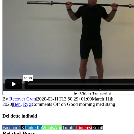
By
Recover Gym
|
2020-03-11T13:50:29+01:00
March 11th,
2020
|
Ben
,
Ryg
|
Comments Off
on Good morning med stang
Del dette indhold
Facebook
X
LinkedIn
WhatsApp
Tumblr
Pinterest
Email
Related Posts