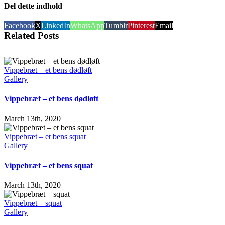
Del dette indhold
Facebook
X
LinkedIn
WhatsApp
Tumblr
Pinterest
Email
Related Posts
Vippebræt – et bens dødløft
Gallery
Vippebræt – et bens dødløft
March 13th, 2020
Vippebræt – et bens squat
Gallery
Vippebræt – et bens squat
March 13th, 2020
Vippebræt – squat
Gallery