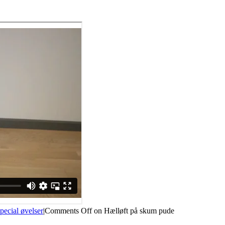
pecial øvelser
|
Comments Off
on Hælløft på skum pude