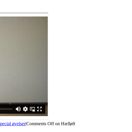
pecial øvelser
|
Comments Off
on Hælløft