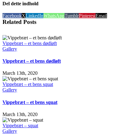
Del dette indhold
Facebook
X
LinkedIn
WhatsApp
Tumblr
Pinterest
Email
Related Posts
Vippebræt – et bens dødløft
Gallery
Vippebræt – et bens dødløft
March 13th, 2020
Vippebræt – et bens squat
Gallery
Vippebræt – et bens squat
March 13th, 2020
Vippebræt – squat
Gallery