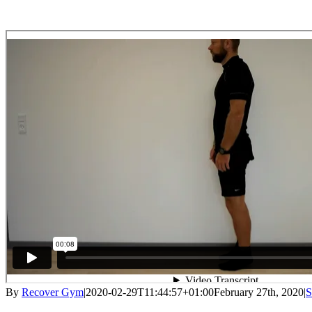
By
Recover Gym
|
2020-02-29T11:44:57+01:00
February 27th, 2020
|
S