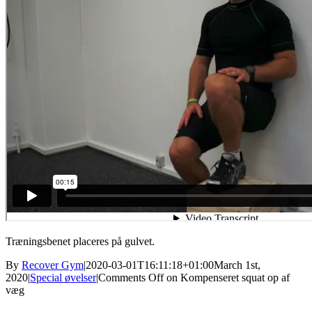
Træningsbenet placeres på gulvet.
By
Recover Gym
|
2020-03-01T16:11:18+01:00
March 1st,
2020
|
Special øvelser
|
Comments Off
on Kompenseret squat op af
væg