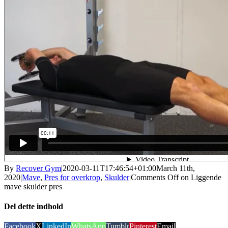
By
Recover Gym
|
2020-03-11T17:46:54+01:00
March 11th,
2020
|
Mave
,
Pres for overkrop
,
Skulder
|
Comments Off
on Liggende
mave skulder pres
Del dette indhold
Facebook
X
LinkedIn
WhatsApp
Tumblr
Pinterest
Email