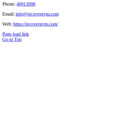
Phone:
40913098
Email:
info@recovergym.com
Web:
https://recovergym.com/
Page load link
Go to Top