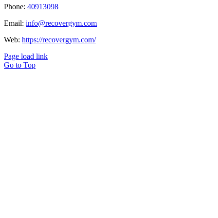
Phone:
40913098
Email:
info@recovergym.com
Web:
https://recovergym.com/
Page load link
Go to Top