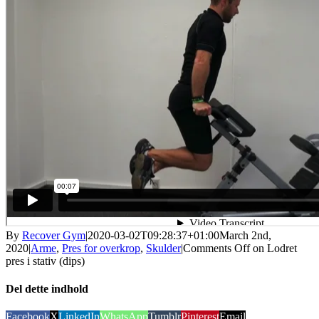
By
Recover Gym
|
2020-03-02T09:28:37+01:00
March 2nd,
2020
|
Arme
,
Pres for overkrop
,
Skulder
|
Comments Off
on Lodret
pres i stativ (dips)
Del dette indhold
Facebook
X
LinkedIn
WhatsApp
Tumblr
Pinterest
Email