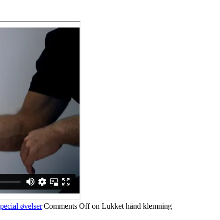
pecial øvelser
|
Comments Off
on Lukket hånd klemning