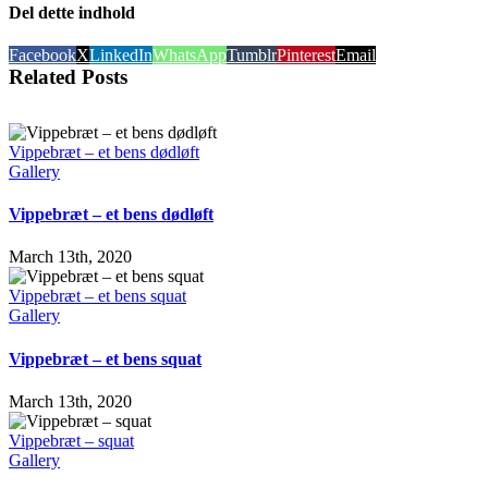
Del dette indhold
Facebook
X
LinkedIn
WhatsApp
Tumblr
Pinterest
Email
Related Posts
Vippebræt – et bens dødløft
Gallery
Vippebræt – et bens dødløft
March 13th, 2020
Vippebræt – et bens squat
Gallery
Vippebræt – et bens squat
March 13th, 2020
Vippebræt – squat
Gallery