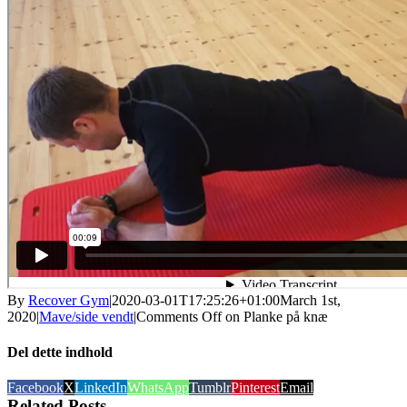
By
Recover Gym
|
2020-03-01T17:25:26+01:00
March 1st,
2020
|
Mave/side vendt
|
Comments Off
on Planke på knæ
Del dette indhold
Facebook
X
LinkedIn
WhatsApp
Tumblr
Pinterest
Email
Related Posts