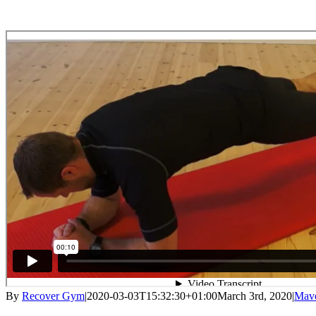
By
Recover Gym
|
2020-03-03T15:32:30+01:00
March 3rd, 2020
|
Mave