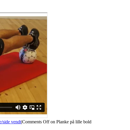
/side vendt
|
Comments Off
on Planke på lille bold