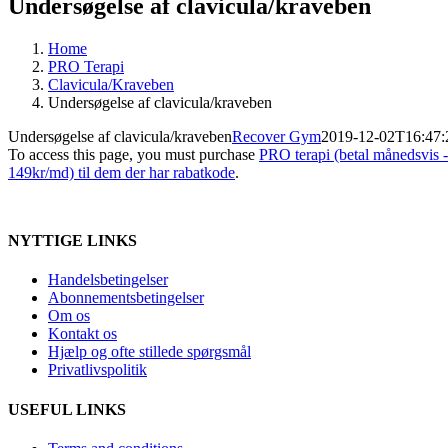
Undersøgelse af clavicula/kraveben
Home
PRO Terapi
Clavicula/Kraveben
Undersøgelse af clavicula/kraveben
Undersøgelse af clavicula/kraveben
Recover Gym
2019-12-02T16:47:
To access this page, you must purchase
PRO terapi (betal månedsvis 
149kr/md) til dem der har rabatkode
.
NYTTIGE LINKS
Handelsbetingelser
Abonnementsbetingelser
Om os
Kontakt os
Hjælp og ofte stillede spørgsmål
Privatlivspolitik
USEFUL LINKS