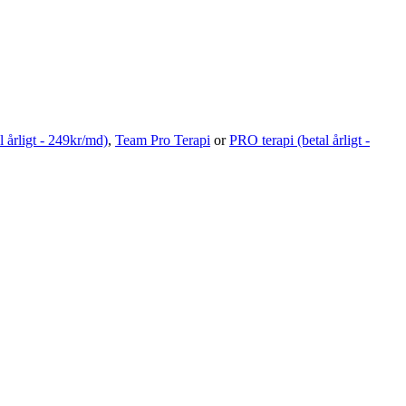
l årligt - 249kr/md)
,
Team Pro Terapi
or
PRO terapi (betal årligt -