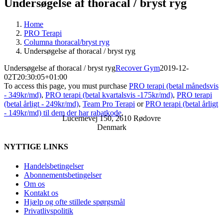
Undersøgelse af thoracal / bryst ryg
Home
PRO Terapi
Columna thoracal/bryst ryg
Undersøgelse af thoracal / bryst ryg
Undersøgelse af thoracal / bryst ryg
Recover Gym
2019-12-
02T20:30:05+01:00
To access this page, you must purchase
PRO terapi (betal månedsvis
- 349kr/md)
,
PRO terapi (betal kvartalsvis -175kr/md)
,
PRO terapi
(betal årligt - 249kr/md)
,
Team Pro Terapi
or
PRO terapi (betal årligt
- 149kr/md) til dem der har rabatkode
.
Lucernevej 150, 2610 Rødovre
Denmark
NYTTIGE LINKS
Handelsbetingelser
Abonnementsbetingelser
Om os
Kontakt os
Hjælp og ofte stillede spørgsmål
Privatlivspolitik