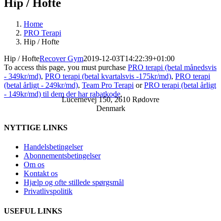
Hip / Hofte
Home
PRO Terapi
Hip / Hofte
Hip / Hofte
Recover Gym
2019-12-03T14:22:39+01:00
To access this page, you must purchase
PRO terapi (betal månedsvis
- 349kr/md)
,
PRO terapi (betal kvartalsvis -175kr/md)
,
PRO terapi
(betal årligt - 249kr/md)
,
Team Pro Terapi
or
PRO terapi (betal årligt
- 149kr/md) til dem der har rabatkode
.
Lucernevej 150, 2610 Rødovre
Denmark
NYTTIGE LINKS
Handelsbetingelser
Abonnementsbetingelser
Om os
Kontakt os
Hjælp og ofte stillede spørgsmål
Privatlivspolitik
USEFUL LINKS