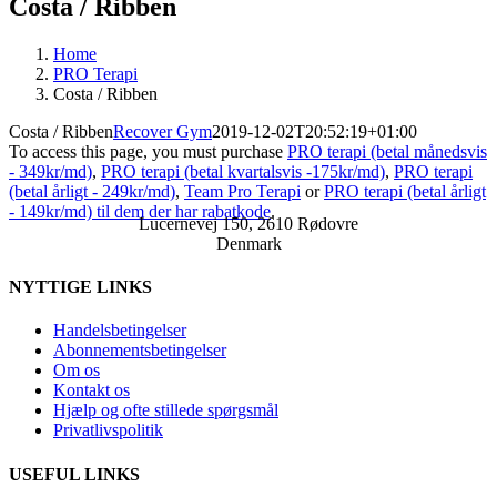
Costa / Ribben
Home
PRO Terapi
Costa / Ribben
Costa / Ribben
Recover Gym
2019-12-02T20:52:19+01:00
To access this page, you must purchase
PRO terapi (betal månedsvis
- 349kr/md)
,
PRO terapi (betal kvartalsvis -175kr/md)
,
PRO terapi
(betal årligt - 249kr/md)
,
Team Pro Terapi
or
PRO terapi (betal årligt
- 149kr/md) til dem der har rabatkode
.
Lucernevej 150, 2610 Rødovre
Denmark
NYTTIGE LINKS
Handelsbetingelser
Abonnementsbetingelser
Om os
Kontakt os
Hjælp og ofte stillede spørgsmål
Privatlivspolitik
USEFUL LINKS