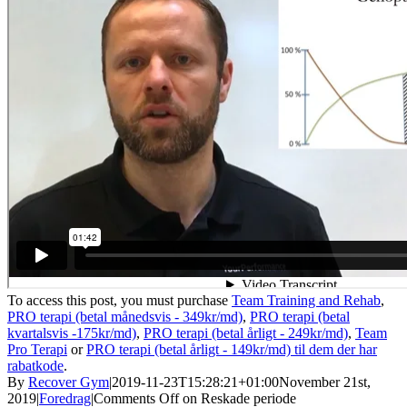
To access this post, you must purchase
Team Training and Rehab
,
PRO terapi (betal månedsvis - 349kr/md)
,
PRO terapi (betal
kvartalsvis -175kr/md)
,
PRO terapi (betal årligt - 249kr/md)
,
Team
Pro Terapi
or
PRO terapi (betal årligt - 149kr/md) til dem der har
rabatkode
.
By
Recover Gym
|
2019-11-23T15:28:21+01:00
November 21st,
2019
|
Foredrag
|
Comments Off
on Reskade periode