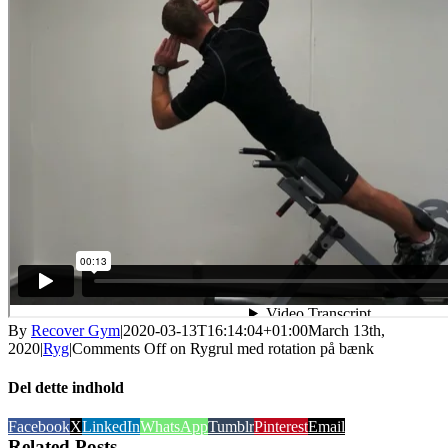
By
Recover Gym
|
2020-03-13T16:14:04+01:00
March 13th,
2020
|
Ryg
|
Comments Off
on Rygrul med rotation på bænk
Del dette indhold
Facebook
X
LinkedIn
WhatsApp
Tumblr
Pinterest
Email
Related Posts