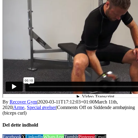
By
Recover Gym
|
2020-03-11T17:12:03+01:00
March 11th,
2020
|
Arme
,
Special øvelser
|
Comments Off
on Siddende armbøjning
(biceps curl)
Del dette indhold
Facebook
X
LinkedIn
WhatsApp
Tumblr
Pinterest
Email