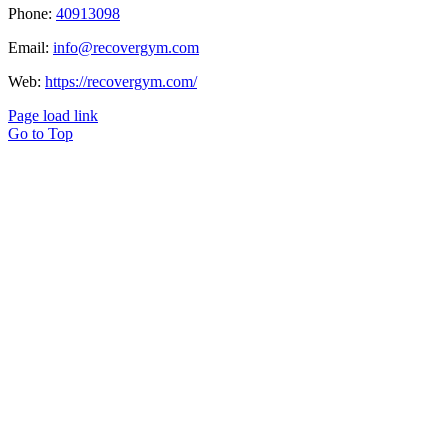
Phone:
40913098
Email:
info@recovergym.com
Web:
https://recovergym.com/
Page load link
Go to Top