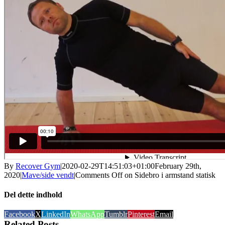
By
Recover Gym
|
2020-02-29T14:51:03+01:00
February 29th,
2020
|
Mave/side vendt
|
Comments Off
on Sidebro i armstand statisk
Del dette indhold
Facebook
X
LinkedIn
WhatsApp
Tumblr
Pinterest
Email
Related Posts