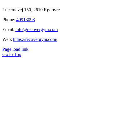
Lucernevej 150, 2610 Rødovre
Phone:
40913098
Email:
info@recovergym.com
Web:
https://recovergym.com/
Page load link
Go to Top