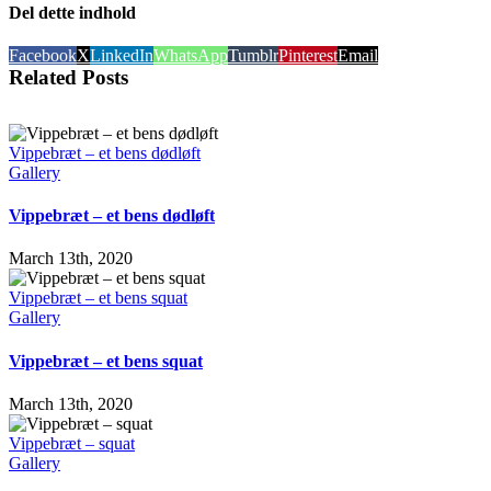
Del dette indhold
Facebook
X
LinkedIn
WhatsApp
Tumblr
Pinterest
Email
Related Posts
Vippebræt – et bens dødløft
Gallery
Vippebræt – et bens dødløft
March 13th, 2020
Vippebræt – et bens squat
Gallery
Vippebræt – et bens squat
March 13th, 2020
Vippebræt – squat
Gallery