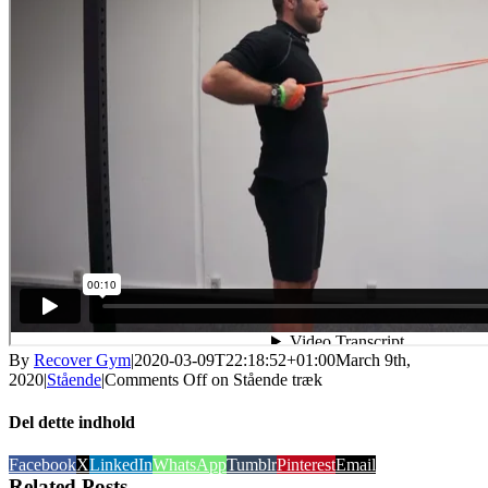
By
Recover Gym
|
2020-03-09T22:18:52+01:00
March 9th,
2020
|
Stående
|
Comments Off
on Stående træk
Del dette indhold
Facebook
X
LinkedIn
WhatsApp
Tumblr
Pinterest
Email
Related Posts