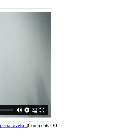
on
pecial øvelser
|
Comments Off
Statisk
bagud