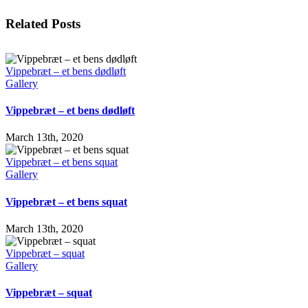
Facebook
X
LinkedIn
WhatsApp
Tumblr
Pinterest
Email
Related Posts
Vippebræt – et bens dødløft
Gallery
Vippebræt – et bens dødløft
March 13th, 2020
Vippebræt – et bens squat
Gallery
Vippebræt – et bens squat
March 13th, 2020
Vippebræt – squat
Gallery
Vippebræt – squat