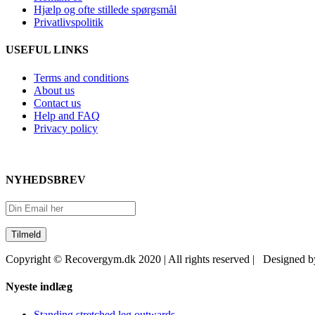
Hjælp og ofte stillede spørgsmål
Privatlivspolitik
USEFUL LINKS
Terms and conditions
About us
Contact us
Help and FAQ
Privacy policy
NYHEDSBREV
Copyright © Recovergym.dk 2020 | All rights reserved | Designed 
Close
Nyeste indlæg
Sliding
Bar
Standing stretched leg outwards