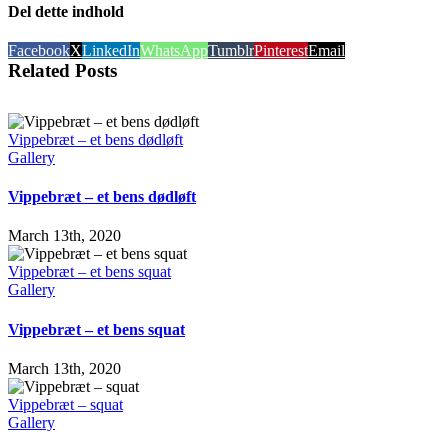
Del dette indhold
Facebook
X
LinkedIn
WhatsApp
Tumblr
Pinterest
Email
Related Posts
Vippebræt – et bens dødløft
Gallery
Vippebræt – et bens dødløft
March 13th, 2020
Vippebræt – et bens squat
Gallery
Vippebræt – et bens squat
March 13th, 2020
Vippebræt – squat
Gallery