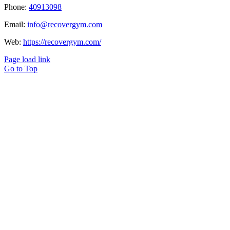
Phone:
40913098
Email:
info@recovergym.com
Web:
https://recovergym.com/
Page load link
Go to Top