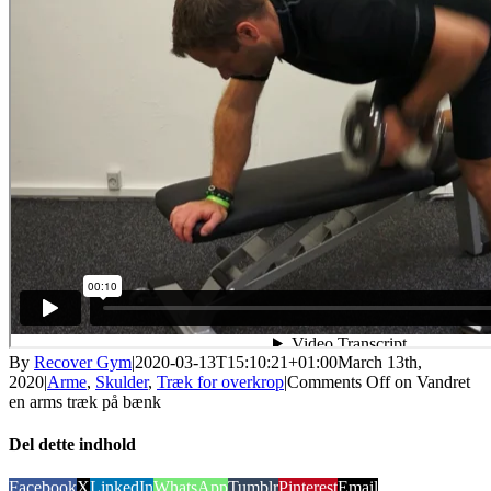
By
Recover Gym
|
2020-03-13T15:10:21+01:00
March 13th,
2020
|
Arme
,
Skulder
,
Træk for overkrop
|
Comments Off
on Vandret
en arms træk på bænk
Del dette indhold
Facebook
X
LinkedIn
WhatsApp
Tumblr
Pinterest
Email