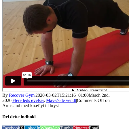
By
Recover Gym
|
2020-03-02T15:21:16+01:00
March 2nd,
2020
|
Flere leds øvelser
,
Mave/side vendt
|
Comments Off
on
Armstand med knæflyt til bryst
Del dette indhold
Facebook
X
LinkedIn
WhatsApp
Tumblr
Pinterest
Email