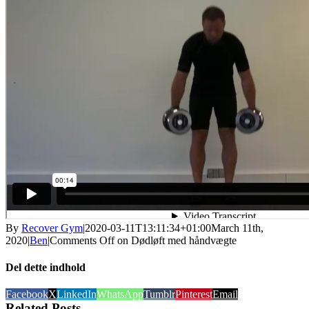
By
Recover Gym
|
2020-03-11T13:11:34+01:00
March 11th,
2020
|
Ben
|
Comments Off
on Dødløft med håndvægte
Del dette indhold
Facebook
X
LinkedIn
WhatsApp
Tumblr
Pinterest
Email
Related Posts