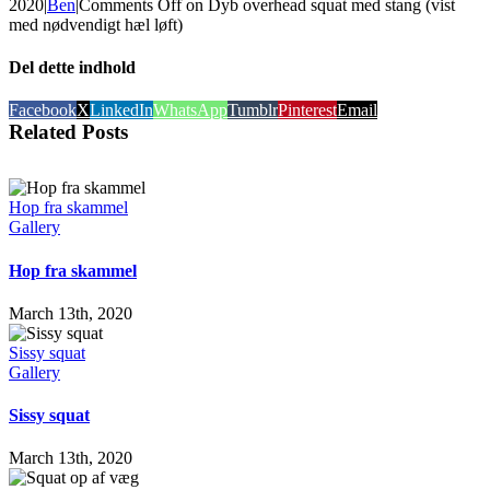
2020
|
Ben
|
Comments Off
on Dyb overhead squat med stang (vist
med nødvendigt hæl løft)
Del dette indhold
Facebook
X
LinkedIn
WhatsApp
Tumblr
Pinterest
Email
Related Posts
Hop fra skammel
Gallery
Hop fra skammel
March 13th, 2020
Sissy squat
Gallery
Sissy squat
March 13th, 2020