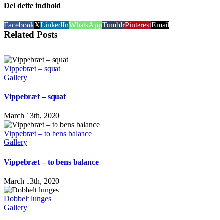
Del dette indhold
Facebook
X
LinkedIn
WhatsApp
Tumblr
Pinterest
Email
Related Posts
Vippebræt – squat
Gallery
Vippebræt – squat
March 13th, 2020
Vippebræt – to bens balance
Gallery
Vippebræt – to bens balance
March 13th, 2020
Dobbelt lunges
Gallery