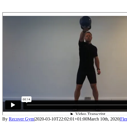
By
Recover Gym
|
2020-03-10T22:02:01+01:00
March 10th, 2020
|
Fle