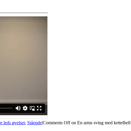
re leds øvelser
,
Stående
|
Comments Off
on En arms sving med kettelbell