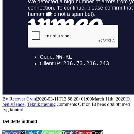
By
Recover Gym
|
2020-03-11T13:58:20+01:00
March 11th, 2020
|
Et
ben stående
,
Teknik træning
|
Comments Off
on Et bens dødløft med
ryg kontrol
Del dette indhold
Facebook
X
LinkedIn
WhatsApp
Tumblr
Pinterest
Email