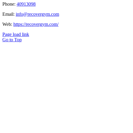
Phone:
40913098
Email:
info@recovergym.com
Web:
https://recovergym.com/
Page load link
Go to Top