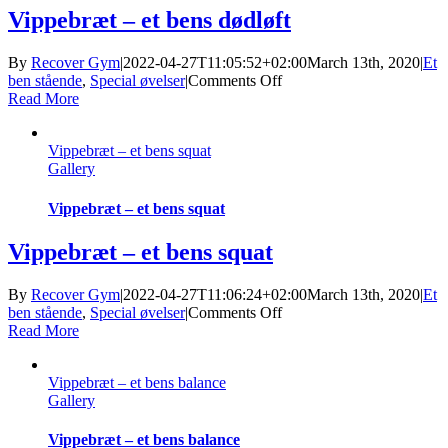
Vippebræt – et bens dødløft
By
Recover Gym
|
2022-04-27T11:05:52+02:00
March 13th, 2020
|
Et
on
ben stående
,
Special øvelser
|
Comments Off
Vippebræt
Read More
–
et
Vippebræt – et bens squat
bens
Gallery
dødløft
Vippebræt – et bens squat
Vippebræt – et bens squat
By
Recover Gym
|
2022-04-27T11:06:24+02:00
March 13th, 2020
|
Et
on
ben stående
,
Special øvelser
|
Comments Off
Vippebræt
Read More
–
et
Vippebræt – et bens balance
bens
Gallery
squat
Vippebræt – et bens balance