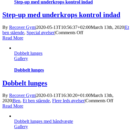
Step-up med underkrops kontrol indad
Step-up med underkrops kontrol indad
By
Recover Gym
|
2020-05-13T10:56:37+02:00
March 13th, 2020
|
Et
on
ben stående
,
Special øvelser
|
Comments Off
Step-
Read More
up
med
Dobbelt lunges
underkrops
Gallery
kontrol
indad
Dobbelt lunges
Dobbelt lunges
By
Recover Gym
|
2020-03-13T16:30:20+01:00
March 13th,
on
2020
|
Ben
,
Et ben stående
,
Flere leds øvelser
|
Comments Off
Dobbelt
Read More
lunges
Dobbelt lunges med håndvægte
Gallery