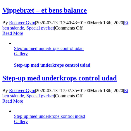
Vippebræt – et bens balance
By
Recover Gym
|
2020-03-13T17:40:43+01:00
March 13th, 2020
|
Et
on
ben stående
,
Special øvelser
|
Comments Off
Vippebræt
Read More
–
et
Step-up med underkrops control udad
bens
Gallery
balance
Step-up med underkrops control udad
Step-up med underkrops control udad
By
Recover Gym
|
2020-03-13T17:07:35+01:00
March 13th, 2020
|
Et
on
ben stående
,
Special øvelser
|
Comments Off
Step-
Read More
up
med
Step-up med underkrops kontrol indad
underkrops
Gallery
control
udad