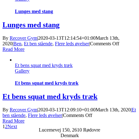
Lunges med stang
Lunges med stang
By
Recover Gym
|
2020-03-13T12:14:54+01:00
March 13th,
on
2020
|
Ben
,
Et ben stående
,
Flere leds øvelser
|
Comments Off
Lunges
Read More
med
stang
Et bens squat med kryds træk
Gallery
Et bens squat med kryds træk
Et bens squat med kryds træk
By
Recover Gym
|
2020-03-13T12:09:10+01:00
March 13th, 2020
|
Et
on
ben stående
,
Flere leds øvelser
|
Comments Off
Et
Read More
bens
1
2
Next
Lucernevej 150, 2610 Rødovre
squat
Denmark
med