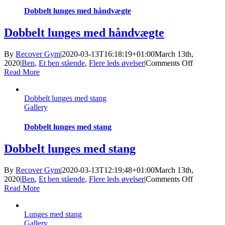
Dobbelt lunges med håndvægte
Dobbelt lunges med håndvægte
By
Recover Gym
|
2020-03-13T16:18:19+01:00
March 13th,
on
2020
|
Ben
,
Et ben stående
,
Flere leds øvelser
|
Comments Off
Dobbelt
Read More
lunges
med
Dobbelt lunges med stang
håndvægt
Gallery
Dobbelt lunges med stang
Dobbelt lunges med stang
By
Recover Gym
|
2020-03-13T12:19:48+01:00
March 13th,
on
2020
|
Ben
,
Et ben stående
,
Flere leds øvelser
|
Comments Off
Dobbelt
Read More
lunges
med
Lunges med stang
stang
Gallery