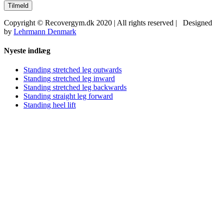
Copyright © Recovergym.dk 2020 | All rights reserved | Designed
by
Lehrmann Denmark
Close
Nyeste indlæg
Sliding
Bar
Standing stretched leg outwards
Area
Standing stretched leg inward
Standing stretched leg backwards
Standing straight leg forward
Standing heel lift
Kontakt detaljer
Lucernevej 150, 2610 Rødovre
Phone:
40913098
Email:
Send os en email
Web:
Besøg vores hjemmeside
Social Medier