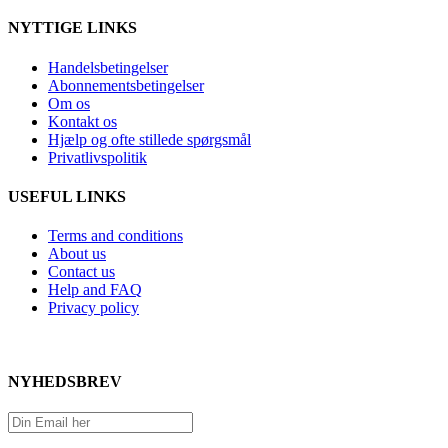
kryds
NYTTIGE LINKS
træk
Handelsbetingelser
Abonnementsbetingelser
Om os
Kontakt os
Hjælp og ofte stillede spørgsmål
Privatlivspolitik
USEFUL LINKS
Terms and conditions
About us
Contact us
Help and FAQ
Privacy policy
NYHEDSBREV