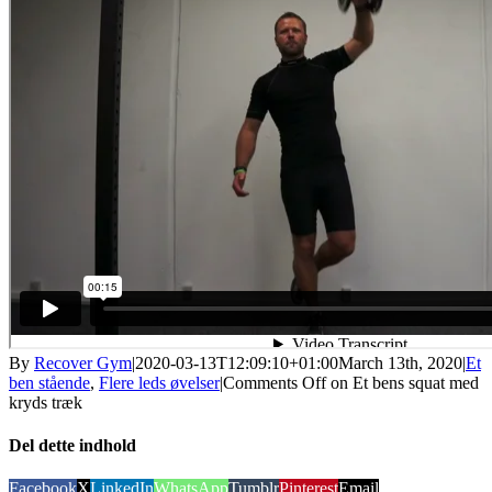
By
Recover Gym
|
2020-03-13T12:09:10+01:00
March 13th, 2020
|
Et
ben stående
,
Flere leds øvelser
|
Comments Off
on Et bens squat med
kryds træk
Del dette indhold
Facebook
X
LinkedIn
WhatsApp
Tumblr
Pinterest
Email