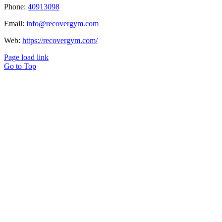
Phone:
40913098
Email:
info@recovergym.com
Web:
https://recovergym.com/
Page load link
Go to Top