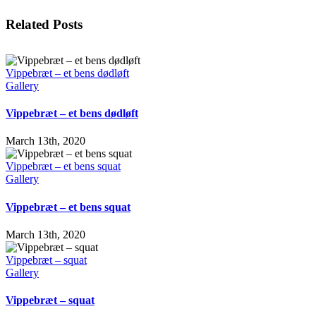
Facebook
X
LinkedIn
WhatsApp
Tumblr
Pinterest
Email
Related Posts
Vippebræt – et bens dødløft
Gallery
Vippebræt – et bens dødløft
March 13th, 2020
Vippebræt – et bens squat
Gallery
Vippebræt – et bens squat
March 13th, 2020
Vippebræt – squat
Gallery
Vippebræt – squat