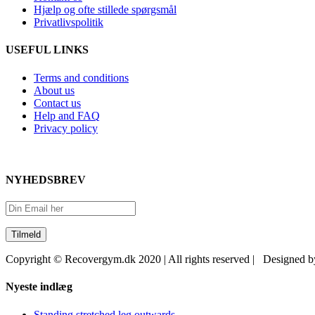
Hjælp og ofte stillede spørgsmål
Privatlivspolitik
USEFUL LINKS
Terms and conditions
About us
Contact us
Help and FAQ
Privacy policy
NYHEDSBREV
Copyright © Recovergym.dk 2020 | All rights reserved | Designed 
Close
Nyeste indlæg
Sliding
Bar
Standing stretched leg outwards