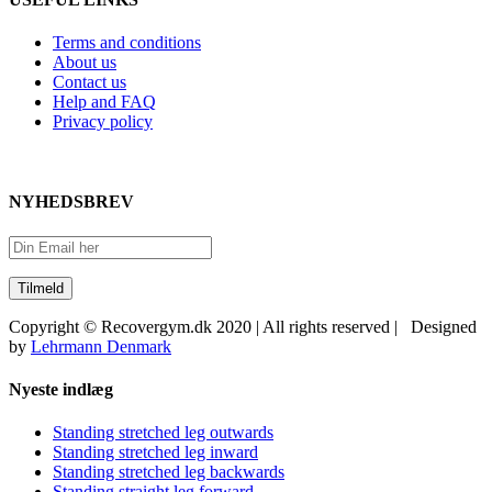
Terms and conditions
About us
Contact us
Help and FAQ
Privacy policy
NYHEDSBREV
Copyright © Recovergym.dk 2020 | All rights reserved | Designed
by
Lehrmann Denmark
Close
Nyeste indlæg
Sliding
Bar
Standing stretched leg outwards
Area
Standing stretched leg inward
Standing stretched leg backwards
Standing straight leg forward