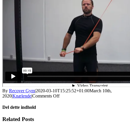
By
Recover Gym
|
2020-03-10T15:25:52+01:00
March 10th,
on
2020
|
Knælende
|
Comments Off
Højt
knælende
Del dette indhold
økse
Facebook
X
LinkedIn
WhatsApp
Tumblr
Pinterest
Email
Related Posts