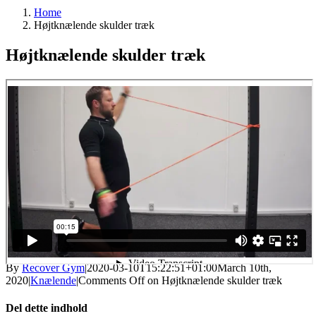
Home
Højtknælende skulder træk
Højtknælende skulder træk
By
Recover Gym
|
2020-03-10T15:22:51+01:00
March 10th,
2020
|
Knælende
|
Comments Off
on Højtknælende skulder træk
Del dette indhold