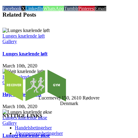
Facebook
X
LinkedIn
WhatsApp
Tumblr
Pinterest
Email
Related Posts
Lunges knælende løft
Gallery
Lunges knælende løft
March 10th, 2020
Højt knælende løft
Gallery
Højt knælende løft
Lucernevej 150, 2610 Rødovre
Denmark
March 10th, 2020
NYTTIGE LINKS
Lunges knælende økse
Gallery
Handelsbetingelser
Abonnementsbetingelser
Lunges knælende økse