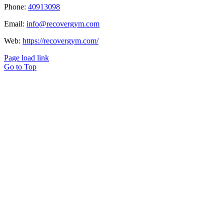
Phone:
40913098
Email:
info@recovergym.com
Web:
https://recovergym.com/
Page load link
Go to Top