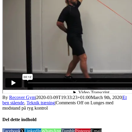
By
Recover Gym
|
2020-03-09T19:33:23+01:00
March 9th, 2020
|
Et
ben stående
,
Teknik træning
|
Comments Off
on Lunges med
modstand på ryg kontrol
Del dette indhold
Facebook
X
LinkedIn
WhatsApp
Tumblr
Pinterest
Email