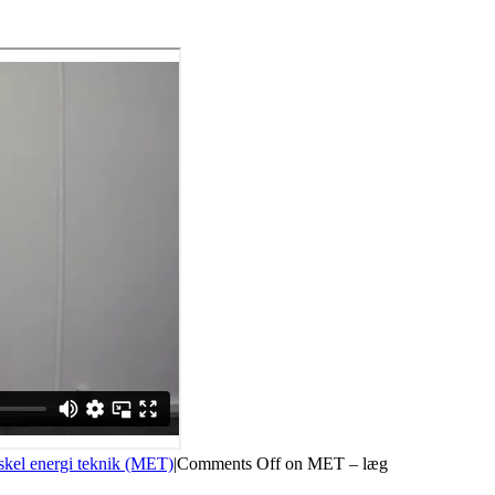
kel energi teknik (MET)
|
Comments Off
on MET – læg