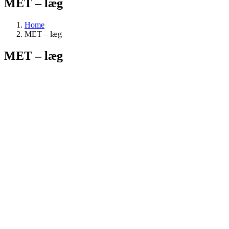
MET – læg
Home
MET – læg
MET – læg