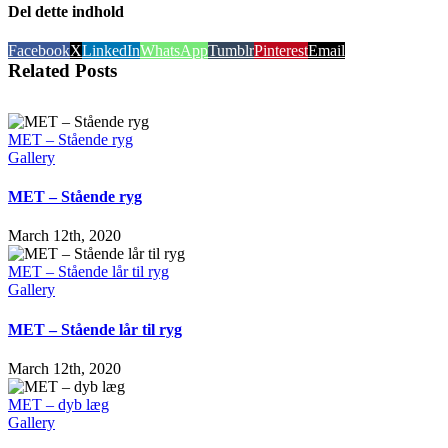
Del dette indhold
Facebook
X
LinkedIn
WhatsApp
Tumblr
Pinterest
Email
Related Posts
MET – Stående ryg
Gallery
MET – Stående ryg
March 12th, 2020
MET – Stående lår til ryg
Gallery
MET – Stående lår til ryg
March 12th, 2020
MET – dyb læg
Gallery