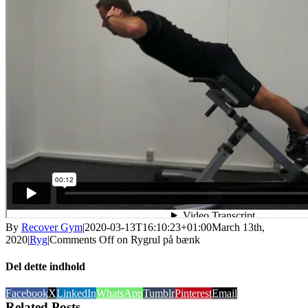
By
Recover Gym
|
2020-03-13T16:10:23+01:00
March 13th,
2020
|
Ryg
|
Comments Off
on Rygrul på bænk
Del dette indhold
Facebook
X
LinkedIn
WhatsApp
Tumblr
Pinterest
Email
Related Posts