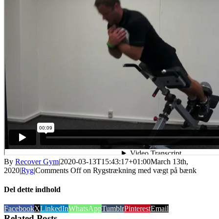
By
Recover Gym
|
2020-03-13T15:43:17+01:00
March 13th,
2020
|
Ryg
|
Comments Off
on Rygstrækning med vægt på bænk
Del dette indhold
Facebook
X
LinkedIn
WhatsApp
Tumblr
Pinterest
Email
Related Posts