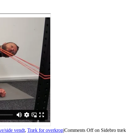
e/side vendt
,
Træk for overkrop
|
Comments Off
on Sidebro træk