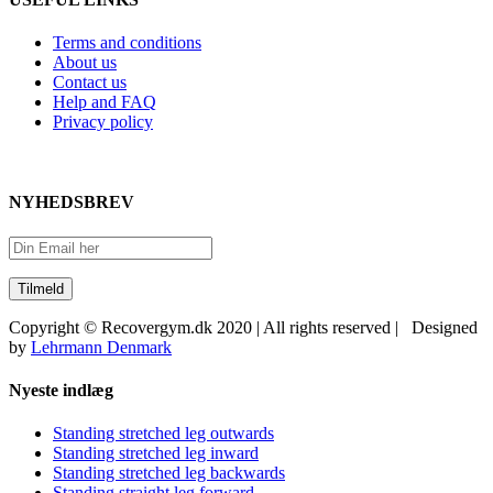
Terms and conditions
About us
Contact us
Help and FAQ
Privacy policy
NYHEDSBREV
Copyright © Recovergym.dk 2020 | All rights reserved | Designed
by
Lehrmann Denmark
Close
Nyeste indlæg
Sliding
Bar
Standing stretched leg outwards
Area
Standing stretched leg inward
Standing stretched leg backwards
Standing straight leg forward