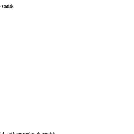
statisk
d – et bens rygbro dynamisk