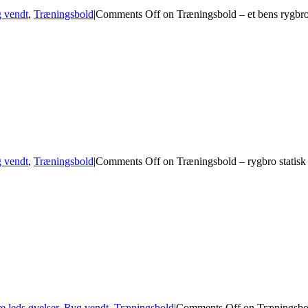
 vendt
,
Træningsbold
|
Comments Off
on Træningsbold – et bens rygbro 
 vendt
,
Træningsbold
|
Comments Off
on Træningsbold – rygbro statisk
re leds øvelser
,
Ryg vendt
,
Træningsbold
|
Comments Off
on Træningsbol