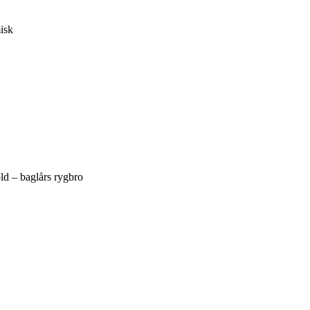
isk
d – baglårs rygbro