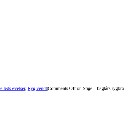
re leds øvelser
,
Ryg vendt
|
Comments Off
on Stige – baglårs rygbro