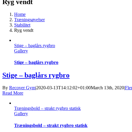
Ryg vendt
Home
Træningsøvelser
Stabilitet
Ryg vendt
Stige – baglårs rygbro
Gallery
Stige – baglårs rygbro
Stige – baglårs rygbro
By
Recover Gym
|
2020-03-13T14:12:02+01:00
March 13th, 2020
|
Fle
Read More
Træningsbold – strakt rygbro statisk
Gallery
Træningsbold – strakt rygbro statisk