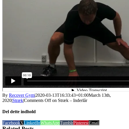
By
Recover Gym
|
2020-03-13T16:33:43+01:00
March 13th,
2020
|
Stræk
|
Comments Off
on Stræk – Inderlår
Del dette indhold
Facebook
X
LinkedIn
WhatsApp
Tumblr
Pinterest
Email
Related Posts