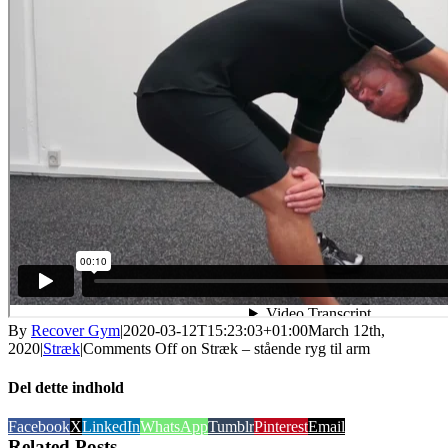
By
Recover Gym
|
2020-03-12T15:23:03+01:00
March 12th,
2020
|
Stræk
|
Comments Off
on Stræk – stående ryg til arm
Del dette indhold
Facebook
X
LinkedIn
WhatsApp
Tumblr
Pinterest
Email
Related Posts