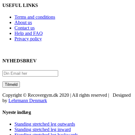
USEFUL LINKS
Terms and conditions
About us
Contact us
Help and FAQ
Privacy policy
NYHEDSBREV
Copyright © Recovergym.dk 2020 | All rights reserved | Designed
by
Lehrmann Denmark
Close
Nyeste indlæg
Sliding
Bar
Standing stretched leg outwards
Area
Standing stretched leg inward
Standing stretched leg backwards