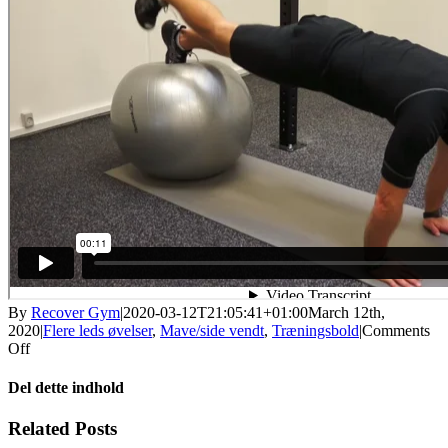
By
Recover Gym
|
2020-03-12T21:05:41+01:00
March 12th,
2020
|
Flere leds øvelser
,
Mave/side vendt
,
Træningsbold
|
Comments
on
Off
Træningsbold
–
Del dette indhold
armstand
med
Facebook
X
LinkedIn
WhatsApp
Tumblr
Pinterest
Email
Related Posts
benløft