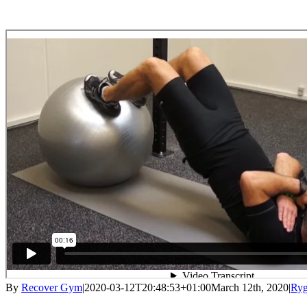
By
Recover Gym
|
2020-03-12T20:48:53+01:00
March 12th, 2020
|
Ryg