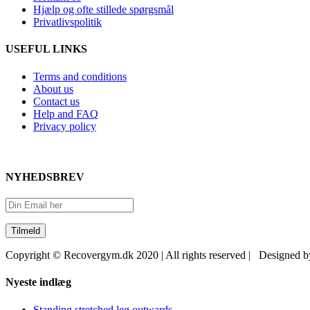
Hjælp og ofte stillede spørgsmål
Privatlivspolitik
USEFUL LINKS
Terms and conditions
About us
Contact us
Help and FAQ
Privacy policy
NYHEDSBREV
Copyright © Recovergym.dk 2020 | All rights reserved | Designed 
Close
Nyeste indlæg
Sliding
Bar
Standing stretched leg outwards