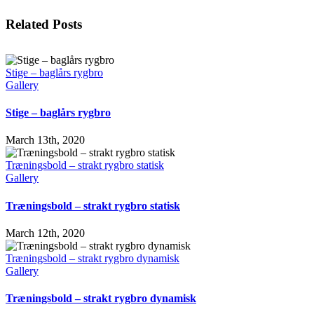
Facebook
X
LinkedIn
WhatsApp
Tumblr
Pinterest
Email
Related Posts
Stige – baglårs rygbro
Gallery
Stige – baglårs rygbro
March 13th, 2020
Træningsbold – strakt rygbro statisk
Gallery
Træningsbold – strakt rygbro statisk
March 12th, 2020
Træningsbold – strakt rygbro dynamisk
Gallery
Træningsbold – strakt rygbro dynamisk