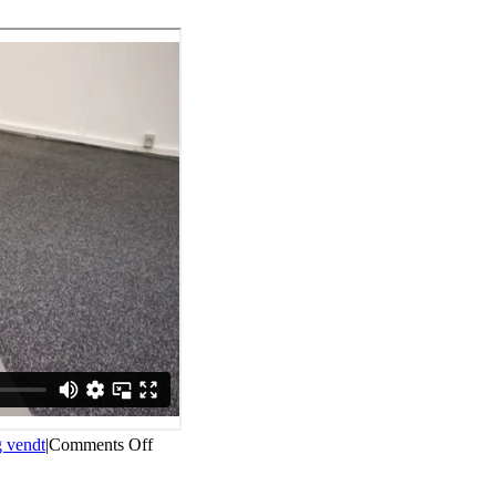
on
 vendt
|
Comments Off
Et
bens