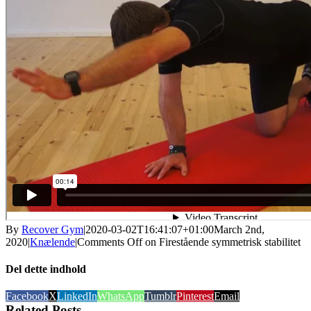
By
Recover Gym
|
2020-03-02T16:41:07+01:00
March 2nd,
2020
|
Knælende
|
Comments Off
on Firestående symmetrisk stabilitet
Del dette indhold
Facebook
X
LinkedIn
WhatsApp
Tumblr
Pinterest
Email
Related Posts